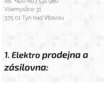
tel.: +420 603 531 980
Všemyslice 31
375 01 Týn nad Vltavou
prodejna a
1. Elektro
zásilovna:
Puchmayerova 792
375 01
Týn nad Vltavou